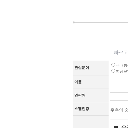
빠르고
국내항
관심분야
항공운
이름
연락처
스팸인증