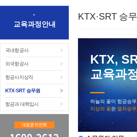
KTX·SRT 승
교육과정안내
국내항공사
KTX, S
외국항공사
교육과
항공사지상직
KTX·SRT 승무원
하늘의 꽃이 항공승
항공과 대학입시
지상의 꽃
은
열차승무