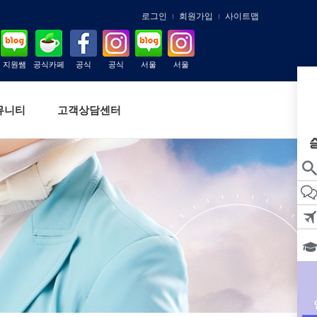
로그인
회원가입
사이트맵
지원쌤
공식카페
공식
공식
서울
서울
뮤니티
고객상담센터