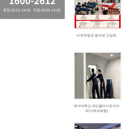
비엣젯항공 합격생 간담회
백석대학교 캐빈플라이트아카
데미(학과체험)