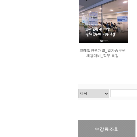
코레일관광개발_열차승무원
채용대비_직무 특강
수강료조회